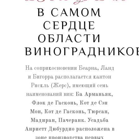
В САМОМ
СЕРДЦЕ
ОБЛАСТИ
ВИНОГРАДНИКО
На соприкосновении Беарна, Ланд
и Бигорра располагается кантон
Рискль (Жерс), имеющий семь
наименований вин:
Ба Арманьяк,
Флок де Гасконь, Кот де Сэн
Мон, Кот де Гасконь, Тюрсан,
Мадиран, Пачеранк. Усадьба
Анриетт Дюбурдио расположена в
зоне производства первых